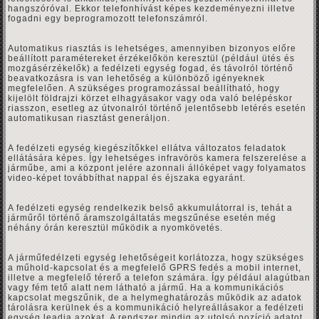
hangszóróval. Ekkor telefonhívást képes kezdeményezni illetve
fogadni egy beprogramozott telefonszámról.
Automatikus riasztás is lehetséges, amennyiben bizonyos előre
beállított paramétereket érzékelőkön keresztül (például ütés és
mozgásérzékelők) a fedélzeti egység fogad, és távolról történő
beavatkozásra is van lehetőség a különböző igényeknek
megfelelően. A szükséges programozással beállítható, hogy
kijelölt földrajzi körzet elhagyásakor vagy oda való belépéskor
riasszon, esetleg az útvonalról történő jelentősebb letérés esetén
automatikusan riasztást generáljon.
A fedélzeti egység kiegészítőkkel ellátva változatos feladatok
ellátására képes. Így lehetséges infravörös kamera felszerelése a
járműbe, ami a központ jelére azonnali állóképet vagy folyamatos
video-képet továbbíthat nappal és éjszaka egyaránt.
A fedélzeti egység rendelkezik belső akkumulátorral is, tehát a
járműről történő áramszolgáltatás megszűnése esetén még
néhány órán keresztül működik a nyomkövetés.
A járműfedélzeti egység lehetőségeit korlátozza, hogy szükséges
a műhold-kapcsolat és a megfelelő GPRS fedés a mobil internet,
illetve a megfelelő térerő a telefon számára. Így például alagútban
vagy fém tető alatt nem látható a jármű. Ha a kommunikációs
kapcsolat megszűnik, de a helymeghatározás működik az adatok
tárolásra kerülnek és a kommunikáció helyreállásakor a fedélzeti
egység leadja azokat. A rendszer mindig az utolsó pozíció adatot