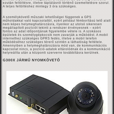
ezután feltöltésre, illetve táplálásról történő üzemeltetésre szorul.
A teljes feltöltéshez mintegy 3 óra szükséges.
A személykövető műszaki lehetőségei függenek a GPS
műholdakkal való kapcsolattól, ezért például fémborítású tető alatt
nem képes helymeghatározásra, ilyenkor az utolsó sikeresen
megállapított pozíciót tekinti a rendszer érvényesnek – ezért
fontos az adat időpontjának figyelembe vétele is. A szokásos
épületek és személygépkocsik nem zavarják a működést. A mobil
internethez szükséges GPRS fedés, illetve a mobil telefon
működéséhez szükséges térerő szintén a láthatóság feltétele.
Amennyiben a helymeghatározásra mód van, de kommunikációs
kapcsolat nincs, a pozíció-adatok eltárolódnak és a kommunikáció
helyreállta után a központi szerverre továbbításra kerülnek.
G300X JÁRMŰ NYOMKÖVETŐ