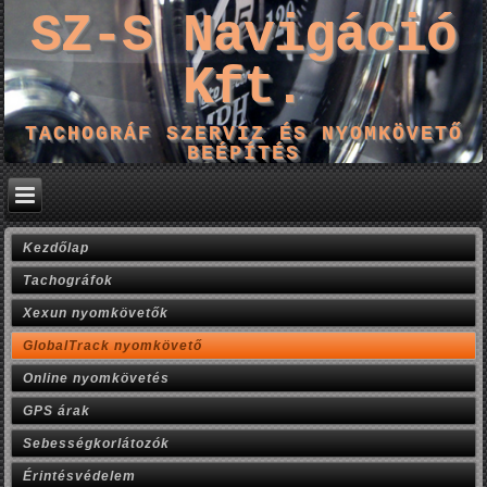
SZ-S Navigáció
Kft.
TACHOGRÁF SZERVIZ ÉS NYOMKÖVETŐ
BEÉPÍTÉS
Kezdőlap
Tachográfok
Xexun nyomkövetők
GlobalTrack nyomkövető
Online nyomkövetés
GPS árak
Sebességkorlátozók
Érintésvédelem