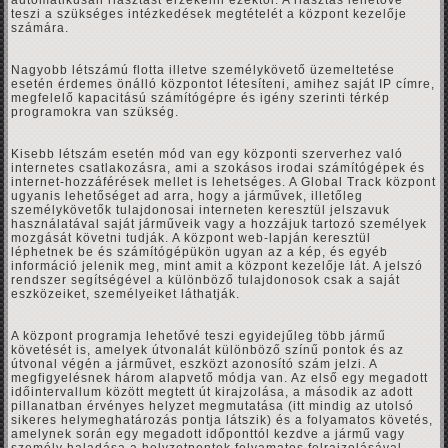
automatikusan riasztást érzékelni ezektől. A riasztás lehetővé
teszi a szükséges intézkedések megtételét a központ kezelője
számára.
Nagyobb létszámú flotta illetve személykövető üzemeltetése
esetén érdemes önálló központot létesíteni, amihez saját IP címre,
megfelelő kapacitású számítógépre és igény szerinti térkép
programokra van szükség.
Kisebb létszám esetén mód van egy központi szerverhez való
internetes csatlakozásra, ami a szokásos irodai számítógépek és
internet-hozzáférések mellet is lehetséges. A Global Track központ
ugyanis lehetőséget ad arra, hogy a járművek, illetőleg
személykövetők tulajdonosai interneten keresztül jelszavuk
használatával saját járműveik vagy a hozzájuk tartozó személyek
mozgását követni tudják. A központ web-lapján keresztül
léphetnek be és számítógépükön ugyan az a kép, és egyéb
információ jelenik meg, mint amit a központ kezelője lát. A jelszó
rendszer segítségével a különböző tulajdonosok csak a saját
eszközeiket, személyeiket láthatják.
A központ programja lehetővé teszi egyidejűleg több jármű
követését is, amelyek útvonalát különböző színű pontok és az
útvonal végén a járművet, eszközt azonosító szám jelzi. A
megfigyelésnek három alapvető módja van. Az első egy megadott
időintervallum között megtett út kirajzolása, a második az adott
pillanatban érvényes helyzet megmutatása (itt mindig az utolsó
sikeres helymeghatározás pontja látszik) és a folyamatos követés,
amelynek során egy megadott időponttól kezdve a jármű vagy