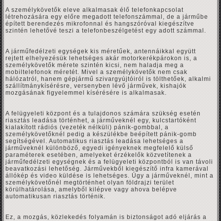
A személykövetők eleve alkalmasak élő telefonkapcsolat
létrehozására egy előre megadott telefonszámmal, de a járműbe
épített berendezés mikrofonnal és hangszóróval kiegészítve
szintén lehetővé teszi a telefonbeszélgetést egy adott számmal.
A járműfedélzeti egységek kis méretűek, antennáikkal együtt
rejtett elhelyezésük lehetséges akár motorkerékpárokon is, a
személykövetők mérete szintén kicsi, nem haladja meg a
mobiltelefonok méretét. Mivel a személykövetők nem csak
hálózatról, hanem gépjármű szivargyújtóiról is tölthetőek, alkalmi
szállítmánykísérésre, versenyben lévő járművek, kishajók
mozgásának figyelemmel kísérésére is alkalmasak.
A felügyeleti központ és a tulajdonos számára szükség esetén
riasztás leadása történhet, a járműveknél egy, kulcstartóként
kialakított rádiós (vezeték nélküli) pánik-gombbal, a
személykövetőknél pedig a készülékbe beépített pánik-gomb
segítségével. Automatikus riasztás leadása lehetséges a
járműveknél különböző, egyedi igényeknek megfelelő külső
paraméterek esetében, amelyeket érzékelők közvetítenek a
járműfedélzeti egységnek és a felügyeleti központból is van távoli
beavatkozási lehetőség. Járművekből kiegészítő infra kamerával
állókép és video küldése is lehetséges. Úgy a járműveknél, mint a
személykövetőnél megtörténhet olyan földrajzi terület
körülhatárolása, amelyből kilépve vagy ahova belépve
automatikusan riasztás történik.
Ez, a mozgás, közlekedés folyamán is biztonságot adó eljárás a