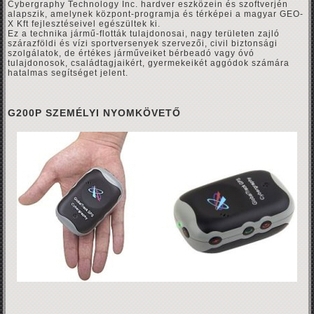
Cybergraphy Technology Inc. hardver eszközein és szoftverjén
alapszik, amelynek központ-programja és térképei a magyar GEO-
X Kft fejlesztéseivel egészültek ki.
Ez a technika jármű-flották tulajdonosai, nagy területen zajló
szárazföldi és vízi sportversenyek szervezői, civil biztonsági
szolgálatok, de értékes járműveiket bérbeadó vagy óvó
tulajdonosok, családtagjaikért, gyermekeikét aggódok számára
hatalmas segítséget jelent.
G200P SZEMÉLYI NYOMKÖVETŐ