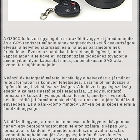
A G300X fedélzeti egységet a szárazföldi vagy vízi járműbe építik
és a GPS rendszer műholdjainak segítségével kellő gyakorisággal
elvégzi a helymeghatározást és a haladás paramétereinek
értékelését. Ezeket az adatokat internet segítségével, online
kapcsolatban a felügyeleti központ számítógépéhez továbbítja,
amennyiben ilyen kapcsolat nincs, automatikusan SMS adat-
üzenet formájában adja le.
A készülék befoglaló méretei kicsik, így elhelyezése a járműben
rejtett formában is könnyen lehetséges, a járműtől mindössze a
tápfeszültség biztosítása szükséges. A fedélzeti egység szükség
esetén alkalmas riasztó jelzés leadására. Ez egy kulcstartó
formában kiképzett nyomógombbal történik, amelyik - vezeték
nélkül - rádió jel formájába aktivizálja a riasztást a járműfedélzeti
egységben. Ez a pánik-gomb mintegy 30m-en belül képes elérni a
fedélzeti egységet.
A fedélzeti egység a riasztást nem csak a felügyeleti központba,
hanem egy beprogramozott mobiltelefon számra is képes SMS
formájában elküldeni. A járműbe épített szirénával a riasztás
azonnali hanghatással jár. Az egység telefon összeköttetés
létesítésére is alkalmas, amennyiben kiegészül mikrofonnal és