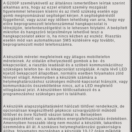
A G200P személykövető az általános ismertetőben leírtak szerint
alkalmas arra, hogy az ezzel ellátott személy mozgását
figyelemmel lehessen kísérni és az illető szükség esetén egy
gomb megnyomásával segítséget kérjen. A segítségkéréstől
függetlenül, vagy azzal egy időben lehetőség van arra, hogy egy
előre beprogramozott telefonszámmal hangkapcsolat is
létrejöjjön, telefonbeszélgetést is le lehessen folytatni. A beépített
mikrofon és hangszóró teljesítménye lehetővé teszi a
hangkapcsolatot akkor is, ha nincs kézben az eszköz. Riasztás
esetén mód van automatikusan SMS küldésére egy további,
beprogramozott mobil telefonszámra.
A készülék méretei megfelelnek egy átlagos mobiltelefon
méreteinek. Az oldalán elhelyezkedő gombok a be- és
kikapcsolást, a riasztás leadását és a szóbeli kommunikációhoz
szükséges telefon be- és kikapcsolást szolgálják. A rajta lévő LED
kijelző bekapcsolt állapotban, normális esetben folyamatos zöld
fénnyel világít. Amennyiben a készülék számára a
helymeghatározáshoz szükséges műhold-kapcsolat hiányzik, vagy
kommunikációs összeköttetése nincs, azt a LED megfelelő
villogásával jelzi. A készüléken töltőcsatlakozó és a
programozáshoz szükséges port is található.
A készülék alapszolgáltatásként hálózati töltővel rendelkezik, de
opcionálisan kiegészíthető gépkocsi szivargyújtóról működő
töltővel és övre fűzhető vászon tokkal is. Belsejében
mozgásérzékelő van, a takarékos energiafelhasználás érdekében.
Amennyiben hosszabb ideig nem mozdul a készülék, takarékos
üzemmódra áll át. A szokásos helymeghatározási gyakoriságra
állítva, folyamatos mozgásban a készülék 10-12 óráig működik,