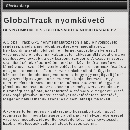
Elérhetőség
GlobalTrack nyomkövető
GPS NYOMKÖVETÉS - BIZTONSÁGOT A MOBILITÁSBAN IS!
A Global Track GPS helymeghatározáson alapuló nyomkövető
rendszer, amely a műholdak segítségével megállapított
helykoordinátákat mobil online internet kapcsolaton keresztül
vagy megfelelő fedés hiányában automatikusan SMS adatforgalom
segítségével továbbítja egy központi szerverre. A központi szerver
számítógépének képernyőjén, térképen követhető a megfigyelt
jármű vagy a személyi nyomkövetővel ellátott ember mozgása és a
mozgás paraméterei. Ez a szerver funkcionálhat felügyeleti
központként, de lehetőség van arra is, hogy egy megfigyelt jármű
vagy személy mozgása a szerver web-lapján keresztül, egy
internet-cím beírásával interneten bármikor követhető legyen a
jármű tulajdonosa, illetve a követett személy szervezeti főnöke,
biztonsági szolgálata, hozzátartozója számára. A megadott jelszó
csak saját járművei illetve személyei követését teszi lehetővé,
idegenek nem láthatják azokat és ő sem láthatja másokéit.
A követés történhet egy kiválasztható hosszabb (több napos),
időintervallum megtekintésével, a pillanatnyi helyzet lekérésével
vagy egy megadott időponttól kezdődő folyamatos követéssel.
Ezek a lehetőségek váltogathatóak tetszés szerint.